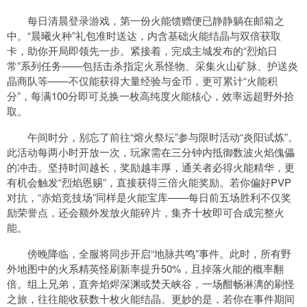
每日清晨登录游戏，第一份火能馈赠便已静静躺在邮箱之
中。“晨曦火种”礼包准时送达，内含基础火能结晶与双倍获取
卡，助你开局即领先一步。紧接着，完成主城发布的“烈焰日
常”系列任务——包括击杀指定火系怪物、采集火山矿脉、护送炎
晶商队等——不仅能获得大量经验与金币，更可累计“火能积
分”，每满100分即可兑换一枚高纯度火能核心，效率远超野外拾
取。
午间时分，别忘了前往“熔火祭坛”参与限时活动“炎阳试炼”。
此活动每两小时开放一次，玩家需在三分钟内抵御数波火焰傀儡
的冲击。坚持时间越长，奖励越丰厚，通关者必得火能精华，更
有机会触发“烈焰恩赐”，直接获得三倍火能奖励。若你偏好PVP
对抗，“赤焰竞技场”同样是火能宝库——每日前五场胜利不仅奖
励荣誉点，还会额外发放火能碎片，集齐十枚即可合成完整火
能。
傍晚降临，全服将同步开启“地脉共鸣”事件。此时，所有野
外地图中的火系精英怪刷新率提升50%，且掉落火能的概率翻
倍。组上兄弟，直奔焰烬深渊或焚天峡谷，一场酣畅淋漓的刷怪
之旅，往往能收获数十枚火能结晶。更妙的是，若你在事件期间