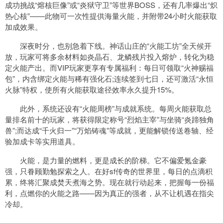
成功挑战“熔核巨像”或“炎狱守卫”等世界BOSS，还有几率爆出“炽
热心核”——此物可一次性提供海量火能，并附带24小时火能获取
加成效果。
深夜时分，也别急着下线。神话山庄的“火能工坊”全天候开
放，玩家可将多余材料如炎晶石、龙鳞残片投入熔炉，转化为稳
定火能产出。而VIP玩家更享有专属福利：每日可领取“火神赐福
包”，内含绑定火能与稀有强化石;连续签到七日，还可激活“永恒
火脉”特权，使所有火能获取途径效率永久提升15%。
此外，系统还设有“火能周榜”与成就系统。每周火能获取总
量排名前十的玩家，将获得限定称号“烈焰主宰”与坐骑“炎蹄独角
兽”;而达成“千火归一”“万焰铸魂”等成就，更能解锁传送卷轴、经
验加成卡等实用道具。
火能，是力量的燃料，更是成长的阶梯。它不偏爱氪金豪
强，只眷顾勤勉探索之人。在好sf传奇的世界里，每日的点滴积
累，终将汇聚成焚天煮海之势。现在就行动起来，把握每一份福
利，点燃你的火能之路——因为真正的强者，从不让机遇在指尖
冷却。