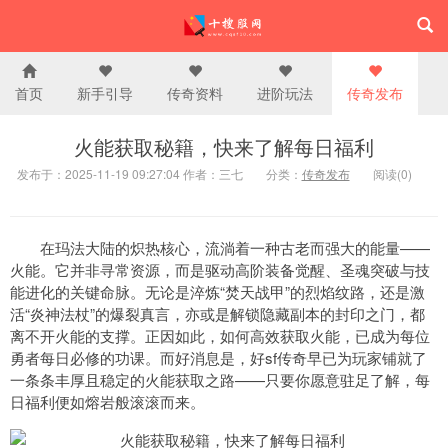
首页
新手引导
传奇资料
进阶玩法
传奇发布
火能获取秘籍，快来了解每日福利
发布于：2025-11-19 09:27:04 作者：三七
分类：
传奇发布
阅读(0)
在玛法大陆的炽热核心，流淌着一种古老而强大的能量——
火能。它并非寻常资源，而是驱动高阶装备觉醒、圣魂突破与技
能进化的关键命脉。无论是淬炼“焚天战甲”的烈焰纹路，还是激
活“炎神法杖”的爆裂真言，亦或是解锁隐藏副本的封印之门，都
离不开火能的支撑。正因如此，如何高效获取火能，已成为每位
勇者每日必修的功课。而好消息是，好sf传奇早已为玩家铺就了
一条条丰厚且稳定的火能获取之路——只要你愿意驻足了解，每
日福利便如熔岩般滚滚而来。