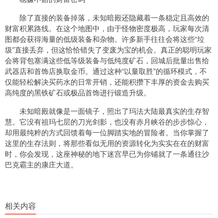
除了直接的装备掉落，未知暗殿还隐藏着一条稳定且高效的
财富积累路线。在这个地图中，由于怪物密度极高，玩家每次清
图都会获得海量的低级装备和杂物。许多新手往往会将这些“垃
圾”直接丢弃，但这恰恰错失了变废为宝的机会。真正的聪明玩家
会将背包塞满这些低等级装备与低纯度矿石，回城后批量出售给
武器店和首饰店换取金币。通过这种“以量取胜”的循环模式，不
仅能轻松解决买药水的日常开销，还能积攒下丰厚的资金去购买
高纯度的黑铁矿石或极品首饰进行锻造升级。
未知暗殿就像是一面镜子，照出了玛法大陆最真实的生存智
慧。它没有祖玛七层的刀光剑影，也没有赤月峡谷的步步惊心，
却用最纯粹的方式回馈着每一位脚踏实地的冒险者。当你掌握了
这里的生存法则，将那些看似无用的资源转化为实实在在的财富
时，你会发现，这座神秘的地下迷宫早已为你铺就了一条通往沙
巴克霸主的康庄大道。
相关内容