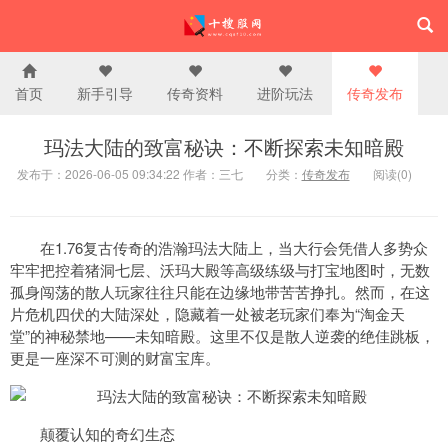
首页
新手引导
传奇资料
进阶玩法
传奇发布
玛法大陆的致富秘诀：不断探索未知暗殿
发布于：2026-06-05 09:34:22 作者：三七
分类：
传奇发布
阅读(0)
在1.76复古传奇的浩瀚玛法大陆上，当大行会凭借人多势众
牢牢把控着猪洞七层、沃玛大殿等高级练级与打宝地图时，无数
孤身闯荡的散人玩家往往只能在边缘地带苦苦挣扎。然而，在这
片危机四伏的大陆深处，隐藏着一处被老玩家们奉为“淘金天
堂”的神秘禁地——未知暗殿。这里不仅是散人逆袭的绝佳跳板，
更是一座深不可测的财富宝库。
颠覆认知的奇幻生态