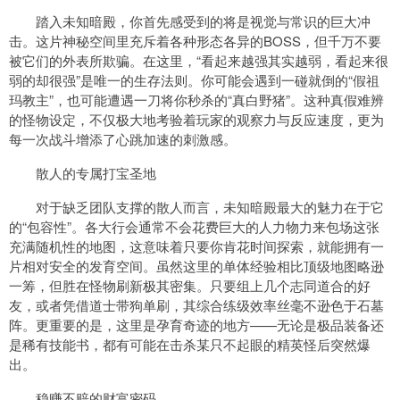
踏入未知暗殿，你首先感受到的将是视觉与常识的巨大冲
击。这片神秘空间里充斥着各种形态各异的BOSS，但千万不要
被它们的外表所欺骗。在这里，“看起来越强其实越弱，看起来很
弱的却很强”是唯一的生存法则。你可能会遇到一碰就倒的“假祖
玛教主”，也可能遭遇一刀将你秒杀的“真白野猪”。这种真假难辨
的怪物设定，不仅极大地考验着玩家的观察力与反应速度，更为
每一次战斗增添了心跳加速的刺激感。
散人的专属打宝圣地
对于缺乏团队支撑的散人而言，未知暗殿最大的魅力在于它
的“包容性”。各大行会通常不会花费巨大的人力物力来包场这张
充满随机性的地图，这意味着只要你肯花时间探索，就能拥有一
片相对安全的发育空间。虽然这里的单体经验相比顶级地图略逊
一筹，但胜在怪物刷新极其密集。只要组上几个志同道合的好
友，或者凭借道士带狗单刷，其综合练级效率丝毫不逊色于石墓
阵。更重要的是，这里是孕育奇迹的地方——无论是极品装备还
是稀有技能书，都有可能在击杀某只不起眼的精英怪后突然爆
出。
稳赚不赔的财富密码