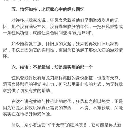
五、情怀加持，老玩家心中的经典回忆
对许多老玩家来说，狂风套承载着他们早期游戏岁月的记
忆。那个没有满级神装、没有爆率膨胀的年代，一把狂风戒指或
一条狂风项链，就能让角色瞬间变得“灵活犀利”。
如今随着复古服、怀旧服的兴起，狂风套再次回归玩家视
野，不仅是因为它的实用性，更因为它唤起了那份久违的游戏情
怀。
六、结语：不是最强，却是最实用的那一个
狂风套或许没有屠龙刀那样耀眼的身份象征，也没有天尊、
逍遥套装那样的视觉冲击力，但它却用最朴实的方式，为无数玩
家提供了切实有效的帮助。
在这个讲究效率与性价比的时代，狂风套之所以热卖，正是
因为它是大多数玩家真正需要的东西——不贵、不难获取、又能
实实在在地提升游戏体验。
所以，别小看这套“平平无奇”的狂风装备，它可能是你从新