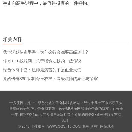
手走向高手过程中，最值得投资的一件好物。
相关内容
我本沉默传奇手游：为什么行会都要高级道士?
传奇1.76找服网：关于嗜魂法杖的一些传说
绿色传奇手游：法师最痛苦的不是血量太低
原始传奇360版本|骨玉权杖：高级法师的象征与荣耀
十搜服网，是一个绿色公益的传奇私服攻略站，经过十几年下来累积了大
量喜欢传奇私服，传奇网页版，传奇SF发布网和绿色传奇的玩家，在未来
十年我们依然为cqsf广大用户玩家打造高质量的传奇SF新开搜服发布网
站！
© 2015
十搜服网
| WWW.CQSF10.COM 版权 所有 |
网站地图