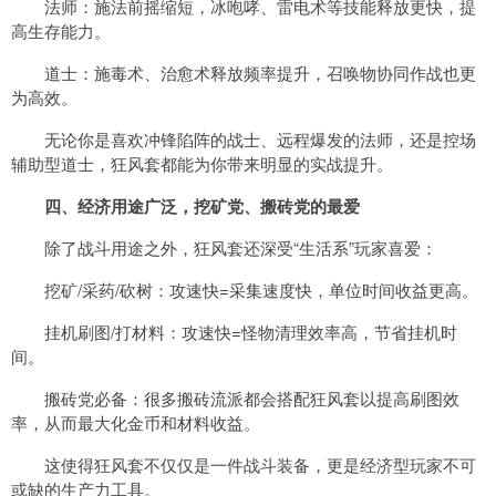
法师：施法前摇缩短，冰咆哮、雷电术等技能释放更快，提
高生存能力。
道士：施毒术、治愈术释放频率提升，召唤物协同作战也更
为高效。
无论你是喜欢冲锋陷阵的战士、远程爆发的法师，还是控场
辅助型道士，狂风套都能为你带来明显的实战提升。
四、经济用途广泛，挖矿党、搬砖党的最爱
除了战斗用途之外，狂风套还深受“生活系”玩家喜爱：
挖矿/采药/砍树：攻速快=采集速度快，单位时间收益更高。
挂机刷图/打材料：攻速快=怪物清理效率高，节省挂机时
间。
搬砖党必备：很多搬砖流派都会搭配狂风套以提高刷图效
率，从而最大化金币和材料收益。
这使得狂风套不仅仅是一件战斗装备，更是经济型玩家不可
或缺的生产力工具。