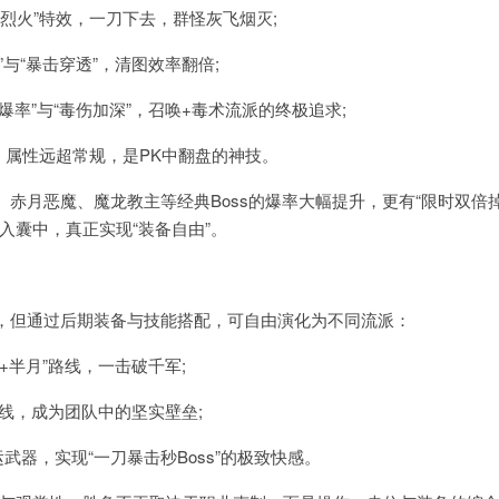
烈火”特效，一刀下去，群怪灰飞烟灭;
与“暴击穿透”，清图效率翻倍;
率”与“毒伤加深”，召唤+毒术流派的终极追求;
，属性远超常规，是PK中翻盘的神技。
月恶魔、魔龙教主等经典Boss的爆率大幅提升，更有“限时双倍
入囊中，真正实现“装备自由”。
但通过后期装备与技能搭配，可自由演化为不同流派：
半月”路线，一击破千军;
线，成为团队中的坚实壁垒;
器，实现“一刀暴击秒Boss”的极致快感。