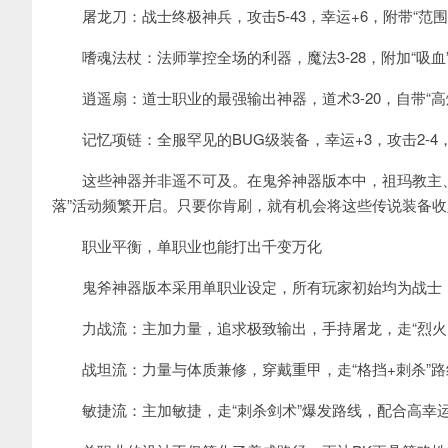
屠龙刀：战士终极神兵，攻击5-43，幸运+6，附带“范围
嗜魂法杖：法师掌控全场的利器，魔法3-28，附加“吸血”
逍遥扇：道士职业的最强输出神器，道术3-20，自带“高爆
记忆项链：全服罕见的BUG级装备，幸运+3，攻击2-4
这些神器并非遥不可及。在鬼斧神器版本中，祖玛教主、赤
落”活动频繁开启。只要你肯刷，就有机会将这些传说装备收
职业平衡，单职业也能打出千变万化
鬼斧神器版本采用单职业设定，所有玩家初始均为战士，
力战流：主加力量，追求极致输出，手持屠龙，走“烈火+
战坦流：力量与体质兼修，穿戴重甲，走“格挡+刺杀”路
敏捷流：主加敏捷，走“刺杀剑术”爆发路线，配合高幸运武