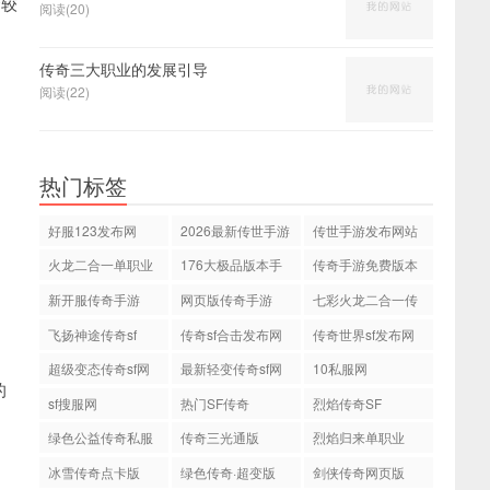
合较
阅读(20)
传奇三大职业的发展引导
阅读(22)
热门标签
好服123发布网
2026最新传世手游
传世手游发布网站
火龙二合一单职业
176大极品版本手
传奇手游免费版本
游传奇
新开服传奇手游
网页版传奇手游
七彩火龙二合一传
奇
飞扬神途传奇sf
传奇sf合击发布网
传奇世界sf发布网
站
站
超级变态传奇sf网
最新轻变传奇sf网
10私服网
的
站
站
sf搜服网
热门SF传奇
烈焰传奇SF
绿色公益传奇私服
传奇三光通版
烈焰归来单职业
网
冰雪传奇点卡版
绿色传奇·超变版
剑侠传奇网页版