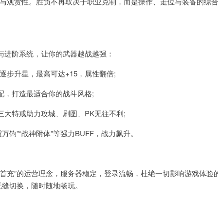
与观赏性。胜负不再取决于职业克制，而是操作、走位与装备的综
进阶系统，让你的武器越战越强：
步升星，最高可达+15，属性翻倍;
，打造最适合你的战斗风格;
三大特戒助力攻城、刷图、PK无往不利;
钧”“战神附体”等强力BUFF，战力飙升。
充”的运营理念，服务器稳定，登录流畅，杜绝一切影响游戏体验
无缝切换，随时随地畅玩。