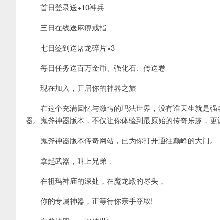
首日登录送+10神兵
三日在线送麻痹戒指
七日签到送屠龙碎片×3
每日任务送百万金币、强化石、传送卷
现在加入，开启你的神器之旅
在这个充满回忆与激情的玛法世界，没有谁天生就是强者
器。鬼斧神器版本，不仅让你体验到最原始的传奇乐趣，更
鬼斧神器版本传奇网站，已为你打开通往巅峰的大门。
拿起武器，叫上兄弟，
在祖玛神庙的深处，在魔龙殿的尽头，
你的专属神器，正等待你亲手夺取!