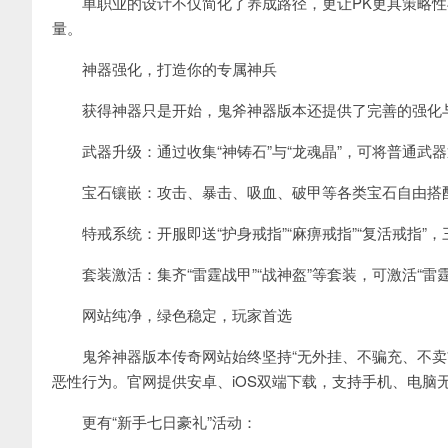
单职业的设计不仅简化了养成路径，更让PK更具策略性
量。
神器强化，打造你的专属神兵
获得神器只是开始，鬼斧神器版本还提供了完善的强化与
武器升级：通过收集“神铸石”与“龙魂晶”，可将普通武器逐
宝石镶嵌：攻击、暴击、吸血、破甲等各类宝石自由搭配
特戒系统：开服即送“护身戒指”“麻痹戒指”“复活戒指”，
套装激活：集齐“雷霆战甲”“战神盔”等套装，可激活“雷霆万
网站纯净，绿色稳定，玩家首选
鬼斧神器版本传奇网站始终坚持“无外挂、不骗充、不卖首
恶性行为。官网提供安卓、iOS双端下载，支持手机、电脑
更有“新手七日豪礼”活动：