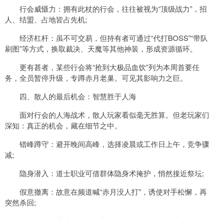
行会威慑力：拥有此杖的行会，往往被视为“顶级战力”，招
人、结盟、占地皆占先机;
经济杠杆：虽不可交易，但持有者可通过“代打BOSS”“带队
刷图”等方式，换取裁决、天魔等其他神装，形成资源循环。
更有甚者，某些行会将“抢到大极品血饮”列为本周首要任
务，全员暂停升级，专蹲赤月老巢。可见其影响力之巨。
四、散人的最后机会：智慧胜于人海
面对行会的人海战术，散人玩家看似毫无胜算。但老玩家们
深知：真正的机会，藏在细节之中。
错峰蹲守：避开晚间高峰，选择凌晨或工作日上午，竞争骤
减;
隐身潜入：道士职业可借群体隐身术掩护，悄然接近祭坛;
假意撤离：故意在频道喊“赤月没人打”，诱使对手松懈，再
突然杀回;