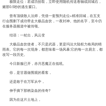
极限走位：若成功拾取，立即使用随机传送卷轴或回城石，
赌那0.5秒的逃生窗口。
曾有顶级散人法师，凭借一套预判走位+精准回城，在五支
行会围剿下成功带走大极品血饮，一夜封神。他的名字，至今仍
在服务器频道中被传颂。
结语：一杖出，风云变
大极品血饮使者，不只是武器，更是玛法大陆权力格局的晴
雨表。它的每一次现身，都意味着一场风暴;它的每一次易主，都
改写一段历史。
今日新服已开，赤月恶魔正在低吼。
你，是甘愿做围观的看客，
还是敢于在万军从中，
伸手摘下那柄染血的传奇?
因为在这片土地上，