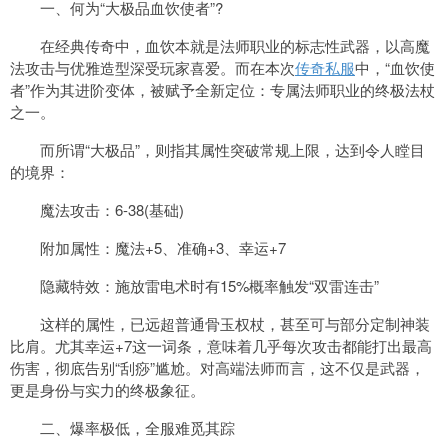
一、何为“大极品血饮使者”?
在经典传奇中，血饮本就是法师职业的标志性武器，以高魔
法攻击与优雅造型深受玩家喜爱。而在本次
传奇私服
中，“血饮使
者”作为其进阶变体，被赋予全新定位：专属法师职业的终极法杖
之一。
而所谓“大极品”，则指其属性突破常规上限，达到令人瞠目
的境界：
魔法攻击：6-38(基础)
附加属性：魔法+5、准确+3、幸运+7
隐藏特效：施放雷电术时有15%概率触发“双雷连击”
这样的属性，已远超普通骨玉权杖，甚至可与部分定制神装
比肩。尤其幸运+7这一词条，意味着几乎每次攻击都能打出最高
伤害，彻底告别“刮痧”尴尬。对高端法师而言，这不仅是武器，
更是身份与实力的终极象征。
二、爆率极低，全服难觅其踪