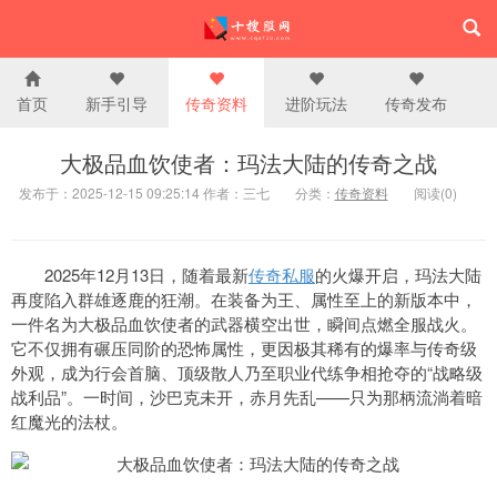
首页
新手引导
传奇资料
进阶玩法
传奇发布
大极品血饮使者：玛法大陆的传奇之战
发布于：2025-12-15 09:25:14 作者：三七
分类：
传奇资料
阅读(0)
2025年12月13日，随着最新
传奇私服
的火爆开启，玛法大陆
再度陷入群雄逐鹿的狂潮。在装备为王、属性至上的新版本中，
一件名为大极品血饮使者的武器横空出世，瞬间点燃全服战火。
它不仅拥有碾压同阶的恐怖属性，更因极其稀有的爆率与传奇级
外观，成为行会首脑、顶级散人乃至职业代练争相抢夺的“战略级
战利品”。一时间，沙巴克未开，赤月先乱——只为那柄流淌着暗
红魔光的法杖。