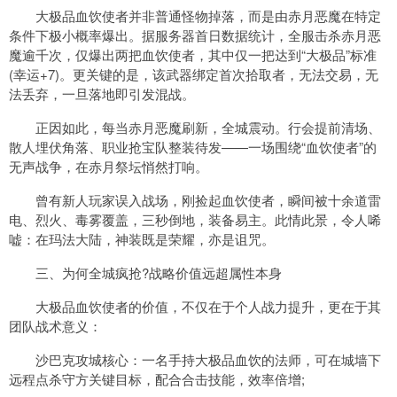
大极品血饮使者并非普通怪物掉落，而是由赤月恶魔在特定
条件下极小概率爆出。据服务器首日数据统计，全服击杀赤月恶
魔逾千次，仅爆出两把血饮使者，其中仅一把达到“大极品”标准
(幸运+7)。更关键的是，该武器绑定首次拾取者，无法交易，无
法丢弃，一旦落地即引发混战。
正因如此，每当赤月恶魔刷新，全城震动。行会提前清场、
散人埋伏角落、职业抢宝队整装待发——一场围绕“血饮使者”的
无声战争，在赤月祭坛悄然打响。
曾有新人玩家误入战场，刚捡起血饮使者，瞬间被十余道雷
电、烈火、毒雾覆盖，三秒倒地，装备易主。此情此景，令人唏
嘘：在玛法大陆，神装既是荣耀，亦是诅咒。
三、为何全城疯抢?战略价值远超属性本身
大极品血饮使者的价值，不仅在于个人战力提升，更在于其
团队战术意义：
沙巴克攻城核心：一名手持大极品血饮的法师，可在城墙下
远程点杀守方关键目标，配合合击技能，效率倍增;