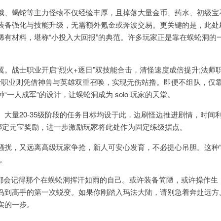
、蝎蛇等主力怪物不仅经验丰厚，且掉落大量金币、药水、初级宝
装备强化与技能升级，无需额外氪金或奔波交易。更关键的是，此处
有材料，堪称“小投入大回报”的典范。许多玩家正是靠在蜈蚣洞的
战士职业开启“烈火+逐日”双技能合击，清怪速度成倍提升;法师
道士职业则凭借神兽与英雄双重召唤，实现无伤站撸。即便不组队，仅
人成军”的设计，让蜈蚣洞成为 solo 玩家的天堂。
量20-35级阶段的任务目标均设于此，边刷怪边推进剧情，时间
绑定元宝奖励，进一步激励玩家将此处作为固定练级据点。
扰，又远离高级玩家争抢，新人可安心发育，不必提心吊胆。这种
。
都会记得那个在蜈蚣洞挥汗如雨的自己。或许装备简陋，或许操作生
鸟到高手的第一次蜕变。如果你刚踏入玛法大陆，请别急着奔赴远方
实的一步。