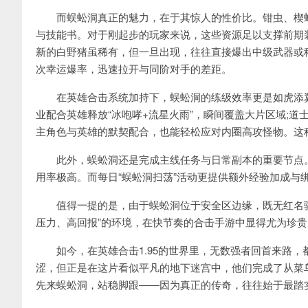
而蜈蚣洞真正的魅力，在于其惊人的性价比。钳虫、楔蛾
与技能书。对于刚起步的玩家来说，这些资源足以支撑前期
新的白野猪虽稀有，但一旦出现，往往直接爆出中级武器或稀
次幸运爆率，迅速拉开与同阶对手的差距。
在英雄合击系统加持下，蜈蚣洞的练级效率更是如虎添翼。
业配合英雄释放“冰咆哮+流星火雨”，瞬间覆盖大片区域;
主角色与英雄的默契配合，也能轻松应对内圈高攻怪物。这种“一
此外，蜈蚣洞还是完成主线任务与日常副本的重要节点。大
用率极高。而每日“蜈蚣洞扫荡”活动更提供额外经验加成与
值得一提的是，由于蜈蚣洞位于安全区边缘，既无红名骚
压力、高回报”的环境，在快节奏的合击手游中显得尤为珍贵
如今，在英雄合击1.95的世界里，无数强者回首来路，
涩，但正是在这片看似平凡的地下迷宫中，他们完成了从菜
先来蜈蚣洞，站稳脚跟——因为真正的传奇，往往始于最踏