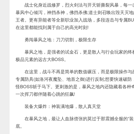
战士化身近战修罗，烈火剑法与开天斩撕裂风暴，每一击
暴风中心倾泻，神挡杀神，佛挡杀佛;道士则召唤出毁天灭地
王者。更有异能者等全新职业加入战场，多段连击与专属BU
在这里都能找到属于自己的高光时刻!
勇闯暴风之地：刀刀切割，极限生存
暴风之地，是强者的试金石，更是散人与行会玩家的终极
极品元素的远古大BOSS。
在这里，战斗不再是简单的数值碾压，而是极限操作与战术
专属防具(如洛河夜魔坠、地首之御)进行反制;想要快速破
怪BOSS斩于马下。更刺激的是，暴风之地内还隐藏着各种
一次挥刀都伴随着心跳的狂飙!
装备大爆炸：神装满地爆，散人真天堂
在暴风之地，最让人血脉偾张的莫过于那震撼全服的“装备大
底。