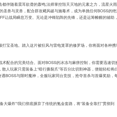
都伴随着震耳欲聋的轰鸣;法师掌控毁天灭地的元素之力，流星火雨
的圣兽与灵兽，配合群攻飓风破与施毒术，成为单挑任何BOSS的绝
FF让战局瞬息万变。无论是冲锋陷阵的先锋，还是运筹帷幄的辅助
打宝圣地。踏入这片被狂风与雷电笼罩的修罗场，你将面对各种携
配合的完美结合。面对BOSS的冰冻与麻痹控制，你需要迅速切
防，散人玩家只需装备上“暗行撕裂爪”等百分比切割神器，便能轻松将
奇遇BOSS与限时魔神，全服玩家同台竞技，抢夺首杀与首爆奖励，
爆炸”!我们彻底摒弃了传统的氪金套路，将“装备全靠打”贯彻到