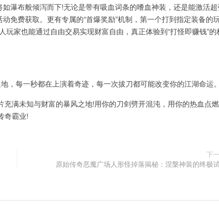
如瀑布般倾泻而下!无论是带有吸血词条的嗜血神装，还是能激活超
活动免费获取。更有专属的“首爆奖励”机制，第一个打到指定装备的
人玩家也能通过自由交易实现财富自由，真正体验到“打怪即赚钱”的
地，每一秒都在上演着奇迹，每一次拔刀都可能改变你的江湖命运
充满未知与财富的暴风之地!用你的刀剑劈开混沌，用你的热血点燃
奇霸业!
下
原始传奇恶魔广场人形怪掉落揭秘：涅槃神装的终极