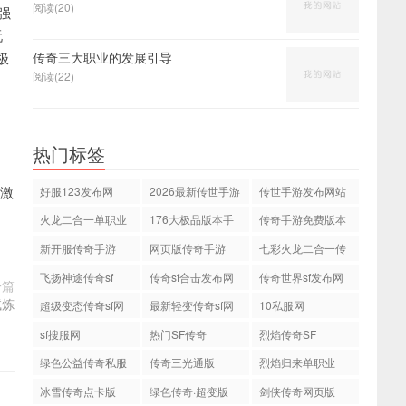
阅读(20)
强
玩
极
传奇三大职业的发展引导
阅读(22)
热门标签
。
激
好服123发布网
2026最新传世手游
传世手游发布网站
火龙二合一单职业
176大极品版本手
传奇手游免费版本
游传奇
新开服传奇手游
网页版传奇手游
七彩火龙二合一传
奇
飞扬神途传奇sf
传奇sf合击发布网
传奇世界sf发布网
一篇
站
站
试炼
超级变态传奇sf网
最新轻变传奇sf网
10私服网
站
站
sf搜服网
热门SF传奇
烈焰传奇SF
绿色公益传奇私服
传奇三光通版
烈焰归来单职业
网
冰雪传奇点卡版
绿色传奇·超变版
剑侠传奇网页版