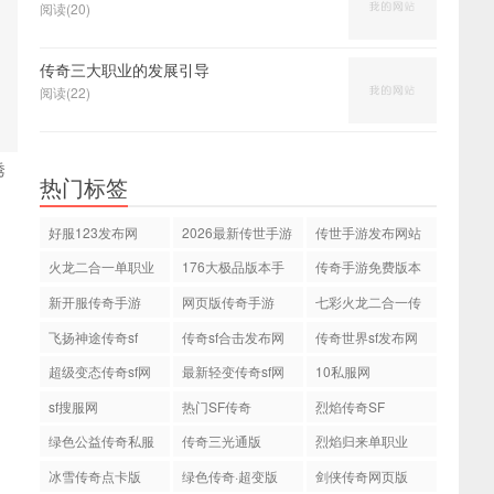
阅读(20)
传奇三大职业的发展引导
阅读(22)
诱
热门标签
好服123发布网
2026最新传世手游
传世手游发布网站
火龙二合一单职业
176大极品版本手
传奇手游免费版本
游传奇
新开服传奇手游
网页版传奇手游
七彩火龙二合一传
奇
飞扬神途传奇sf
传奇sf合击发布网
传奇世界sf发布网
站
站
超级变态传奇sf网
最新轻变传奇sf网
10私服网
站
站
sf搜服网
热门SF传奇
烈焰传奇SF
绿色公益传奇私服
传奇三光通版
烈焰归来单职业
网
冰雪传奇点卡版
绿色传奇·超变版
剑侠传奇网页版