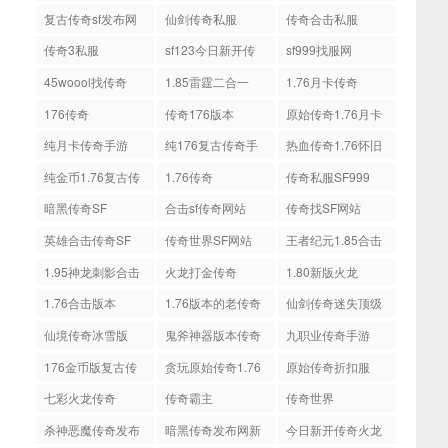
复古传奇sf发布网
仙剑传奇私服
传奇合击私服
传奇3私服
sf123今日新开传
sf999找服网
奇
45woool找传奇
1.85雷霆二合一
1.76月卡传奇
176传奇
传奇176版本
原始传奇1.76月卡
版
纯月卡传奇手游
纯176复古传奇手
热血传奇1.76怀旧
游
版
纯金币1.76复古传
1.76传奇
传奇私服SF999
奇
暗黑传奇SF
合击sf传奇网站
传奇找SF网站
英雄合击传奇SF
传奇世界SF网站
王者纪元1.85合击
1.95神龙刺影合击
火龙打金传奇
1.80新版火龙
1.76合击版本
1.76版本的老传奇
仙剑传奇迷失顶级
版本
仙境传奇冰雪版
鬼斧神器版本传奇
九职业传奇手游
网站
176金币版复古传
贪玩原始传奇1.76
原始传奇折扣服
奇
七彩火龙传奇
传奇霸主
传奇世界
杀神恶魔传奇发布
暗黑传奇发布网新
今日新开传奇火龙