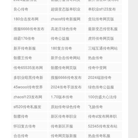
良心传奇
超级变态版单职业
单职业sf123发布
传奇
网
180合击发布网
zhaosf传奇新服网
贪玩传奇网页版
搜服6666传奇发布
高老庄绿色传奇
最新变态传世私服
网
雄霸176传奇
传奇公益服
虎符传奇网页版
新开传奇新服
180复古传奇
三端互通传奇网站
骷髅王传奇
新开合击传奇网站
热血传奇
发布网
传奇65535发布网
骷髅传奇网页版
传奇中变网
多职业暗黑传奇新
搜服6666传奇发布
2024端游传奇
开网站
网超变
45woool传奇世界
2024传奇手游发布
绿色传奇公益服
网站
网
zhaosf123发布网
1.70版本传奇
100仿盛大心法传
奇
sf520传奇私服发
原始传奇绿色传奇
飞扬传奇
布网
骷髅传奇
新区传奇单职业
传奇sf发布网单职
业
怀旧复古传奇
传奇新区开服
52345传奇发布站
合击传奇
传奇网页版新服
热血传奇私服