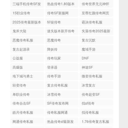
网
开服
服
三端手机传奇SF发
热血传奇1.80版本
传奇世界无元神怀
布网
旧版
15职业传奇
传奇SF新服网
至尊红颜传奇网页
版
2025传奇最新版本
轩辕传奇
霸决传奇私服
鬼斧大陆
迷失版本新开传奇
失落传奇2025最新
版本
恶魔传奇私服
恶魔传奇
复古沉默
复古起源录
降妖传
魔域手游
公益服
传奇玩家
DNF
高爆版
登录器
神途SF
地下城与勇士
传奇手游
微变传奇私服
轻变传奇
复古传奇私服
冰雪复古
单职业传奇
冰雪传奇
传奇超变SF
传奇合击SF
SF传奇发布网
找sf传奇
皓月传奇私服
传奇私服网通
找传奇私服
网通传奇私服
热血传奇sf最新发
1.76传奇复古私服