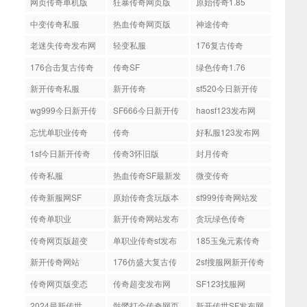
网页传奇单机版
狂暴传奇网页版
原始传奇1.85
中变传奇私服
热血传奇网页版
神途传奇
老迷失传奇发布网
轻变私服
176复古传奇
176合击复古传奇
传奇SF
绿色传奇1.76
新开传奇私服
新开传奇
sf520今日新开传
奇
wg999今日新开传
SF666今日新开传
haosf123发布网
奇
奇
忘忧单职业传奇
‌传奇
‌好私服123发布网
1sf今日新开传奇
传奇3怀旧版
封月传奇
‌传奇私服
‌热血传奇SF最新发
微变传奇
布网
传奇新服网SF
原始传奇贪玩版本
sf999传奇网站发
布网
传奇单职业
新开传奇网站发布
贪玩绿色传奇
网
传奇网页版超变
单职业传奇sf发布
185玉兔元素传奇
网站
新开传奇网站
176仿盛大复古传
2sf搜服网新开传奇
奇
传奇网页版变态
传奇超变发布网
SF123找服网
2024最新传世
骷髅打金传奇网页
新开传世SF发布网