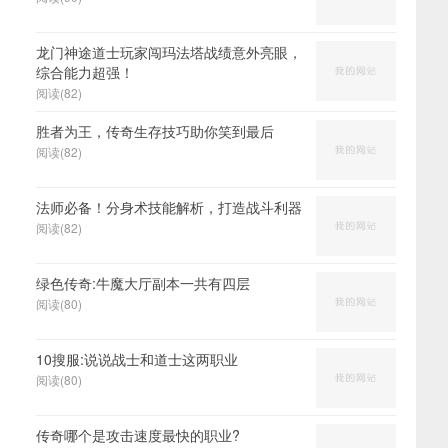
龙门神途道士玩家闯玛法塔战绩意外亮眼，
综合能力超强！
阅读(82)
胜者为王，传奇生存技巧助你笑到最后
阅读(82)
法师必备！分身术技能解析，打造战斗利器
阅读(82)
绿色传奇:牛魔大厅副本一共有四层
阅读(80)
10搜服:说说战士和道士这两职业
阅读(80)
传奇哪个是攻击速度最快的职业?