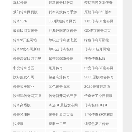
布网
沉默传奇
最新传奇找服网
梦幻西游版本传奇
梦幻传奇网页版
我本沉默传奇手游
原始传奇360版本
传奇1.76
360原始传奇网页
1.85传奇SF发布网
版
最新版网页传奇
经典怀旧老版传奇
QQ维京传奇网页
版
传奇sf开服网站
单职业传奇变态版
绿色传奇哥斯拉
传奇sf发布网新服
单职业传奇私服
传奇SF新开网站
传奇高爆版刀刀光
超变65535传奇
变态传奇私服
柱
中变传奇首区
刚开传奇
中变传奇SF发布网
找好服发布网
超变高爆传奇
2003原版嘟嘟传奇
传奇帝王霸业
蓝色传奇版本
2025奇迹最新版
沙威玛传奇网页版
传奇新开网站开服
传奇来了今日新服
传奇高爆版
奇迹SF最新发布网
传奇私服CQSF
传奇私服网
传奇世界网页版
1.76传奇SF发布网
找搜服
搜服一二三
纯绿色复古传奇