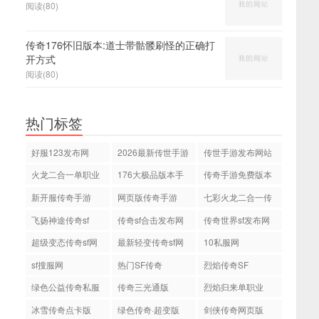
阅读(80)
传奇176怀旧版本:道士带骷髅刷怪的正确打
开方式
阅读(80)
热门标签
好服123发布网
2026最新传世手游
传世手游发布网站
火龙二合一单职业
176大极品版本手
传奇手游免费版本
游传奇
新开服传奇手游
网页版传奇手游
七彩火龙二合一传
奇
飞扬神途传奇sf
传奇sf合击发布网
传奇世界sf发布网
站
站
超级变态传奇sf网
最新轻变传奇sf网
10私服网
站
站
sf搜服网
热门SF传奇
烈焰传奇SF
绿色公益传奇私服
传奇三光通版
烈焰归来单职业
网
冰雪传奇点卡版
绿色传奇·超变版
剑侠传奇网页版