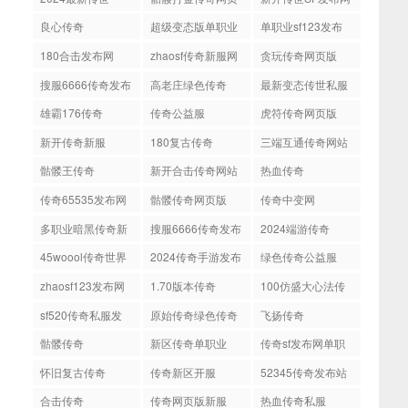
良心传奇
超级变态版单职业
单职业sf123发布
传奇
网
180合击发布网
zhaosf传奇新服网
贪玩传奇网页版
搜服6666传奇发布
高老庄绿色传奇
最新变态传世私服
网
雄霸176传奇
传奇公益服
虎符传奇网页版
新开传奇新服
180复古传奇
三端互通传奇网站
骷髅王传奇
新开合击传奇网站
热血传奇
发布网
传奇65535发布网
骷髅传奇网页版
传奇中变网
多职业暗黑传奇新
搜服6666传奇发布
2024端游传奇
开网站
网超变
45woool传奇世界
2024传奇手游发布
绿色传奇公益服
网站
网
zhaosf123发布网
1.70版本传奇
100仿盛大心法传
奇
sf520传奇私服发
原始传奇绿色传奇
飞扬传奇
布网
骷髅传奇
新区传奇单职业
传奇sf发布网单职
业
怀旧复古传奇
传奇新区开服
52345传奇发布站
合击传奇
传奇网页版新服
热血传奇私服