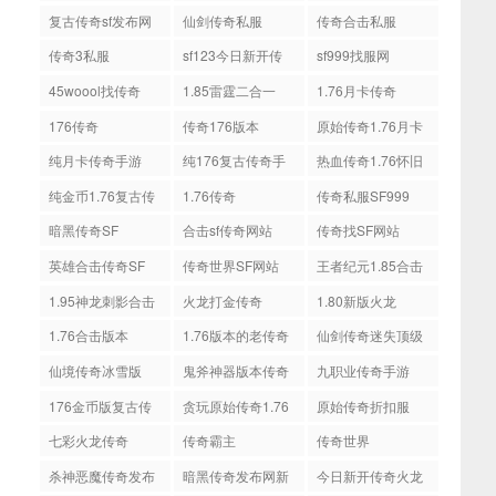
复古传奇sf发布网
仙剑传奇私服
传奇合击私服
传奇3私服
sf123今日新开传
sf999找服网
奇
45woool找传奇
1.85雷霆二合一
1.76月卡传奇
176传奇
传奇176版本
原始传奇1.76月卡
版
纯月卡传奇手游
纯176复古传奇手
热血传奇1.76怀旧
游
版
纯金币1.76复古传
1.76传奇
传奇私服SF999
奇
暗黑传奇SF
合击sf传奇网站
传奇找SF网站
英雄合击传奇SF
传奇世界SF网站
王者纪元1.85合击
1.95神龙刺影合击
火龙打金传奇
1.80新版火龙
1.76合击版本
1.76版本的老传奇
仙剑传奇迷失顶级
版本
仙境传奇冰雪版
鬼斧神器版本传奇
九职业传奇手游
网站
176金币版复古传
贪玩原始传奇1.76
原始传奇折扣服
奇
七彩火龙传奇
传奇霸主
传奇世界
杀神恶魔传奇发布
暗黑传奇发布网新
今日新开传奇火龙