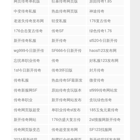
网页传奇单机版
狂暴传奇网页版
原始传奇1.85
中变传奇私服
热血传奇网页版
神途传奇
老迷失传奇发布网
轻变私服
176复古传奇
176合击复古传奇
传奇SF
绿色传奇1.76
新开传奇私服
新开传奇
sf520今日新开传
奇
wg999今日新开传
SF666今日新开传
haosf123发布网
奇
奇
忘忧单职业传奇
‌传奇
‌好私服123发布网
1sf今日新开传奇
传奇3怀旧版
封月传奇
‌传奇私服
‌热血传奇SF最新发
微变传奇
布网
传奇新服网SF
原始传奇贪玩版本
sf999传奇网站发
布网
传奇单职业
新开传奇网站发布
贪玩绿色传奇
网
传奇网页版超变
单职业传奇sf发布
185玉兔元素传奇
网站
新开传奇网站
176仿盛大复古传
2sf搜服网新开传奇
奇
传奇网页版变态
传奇超变发布网
SF123找服网
2024最新传世
骷髅打金传奇网页
新开传世SF发布网