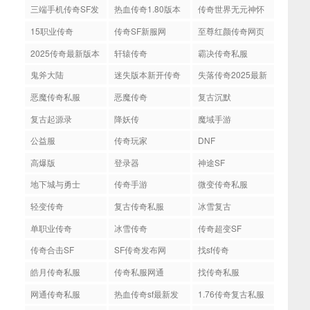
网
开服
服
三端手机传奇SF发
热血传奇1.80版本
传奇世界无元神怀
布网
旧版
15职业传奇
传奇SF新服网
至尊红颜传奇网页
版
2025传奇最新版本
轩辕传奇
霸决传奇私服
鬼斧大陆
迷失版本新开传奇
失落传奇2025最新
版本
恶魔传奇私服
恶魔传奇
复古沉默
复古起源录
降妖传
魔域手游
公益服
传奇玩家
DNF
高爆版
登录器
神途SF
地下城与勇士
传奇手游
微变传奇私服
轻变传奇
复古传奇私服
冰雪复古
单职业传奇
冰雪传奇
传奇超变SF
传奇合击SF
SF传奇发布网
找sf传奇
皓月传奇私服
传奇私服网通
找传奇私服
网通传奇私服
热血传奇sf最新发
1.76传奇复古私服