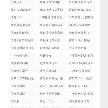
布网
沉默传奇
最新传奇找服网
梦幻西游版本传奇
梦幻传奇网页版
我本沉默传奇手游
原始传奇360版本
传奇1.76
360原始传奇网页
1.85传奇SF发布网
版
最新版网页传奇
经典怀旧老版传奇
QQ维京传奇网页
版
传奇sf开服网站
单职业传奇变态版
绿色传奇哥斯拉
传奇sf发布网新服
单职业传奇私服
传奇SF新开网站
传奇高爆版刀刀光
超变65535传奇
变态传奇私服
柱
中变传奇首区
刚开传奇
中变传奇SF发布网
找好服发布网
超变高爆传奇
2003原版嘟嘟传奇
传奇帝王霸业
蓝色传奇版本
2025奇迹最新版
沙威玛传奇网页版
传奇新开网站开服
传奇来了今日新服
传奇高爆版
奇迹SF最新发布网
传奇私服CQSF
传奇私服网
传奇世界网页版
1.76传奇SF发布网
找搜服
搜服一二三
纯绿色复古传奇