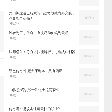
龙门神途道士玩家闯玛法塔战绩意外亮眼，
综合能力超强！
阅读(82)
胜者为王，传奇生存技巧助你笑到最后
阅读(82)
法师必备！分身术技能解析，打造战斗利器
阅读(82)
绿色传奇:牛魔大厅副本一共有四层
阅读(80)
10搜服:说说战士和道士这两职业
阅读(80)
传奇哪个是攻击速度最快的职业?