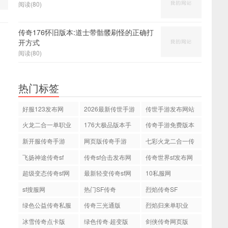
阅读(80)
传奇176怀旧版本:道士带骷髅刷怪的正确打
开方式
阅读(80)
热门标签
好服123发布网
2026最新传世手游
传世手游发布网站
火龙二合一单职业
176大极品版本手
传奇手游免费版本
游传奇
新开服传奇手游
网页版传奇手游
七彩火龙二合一传
奇
飞扬神途传奇sf
传奇sf合击发布网
传奇世界sf发布网
站
站
超级变态传奇sf网
最新轻变传奇sf网
10私服网
站
站
sf搜服网
热门SF传奇
烈焰传奇SF
绿色公益传奇私服
传奇三光通版
烈焰归来单职业
网
冰雪传奇点卡版
绿色传奇·超变版
剑侠传奇网页版